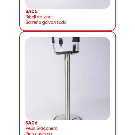
SA05
Ribell de zinc
Barreño galvanizado
SA06
Peus Glaçonera
Pies cubitera