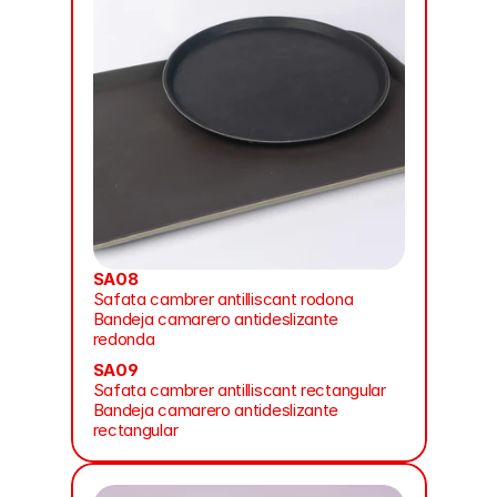
SA08
Safata cambrer antilliscant rodona
Bandeja camarero antideslizante 
redonda
SA09
Safata cambrer antilliscant rectangular
Bandeja camarero antideslizante 
rectangular