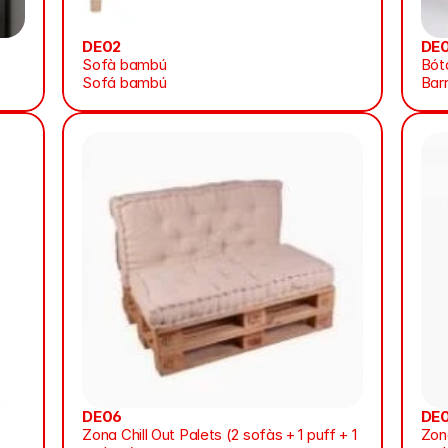
DE02
DE
Sofà bambú
Bót
Sofá bambú
Bar
DE06
DE
Zona Chill Out Palets (2 sofàs + 1 puff + 1 
Zona