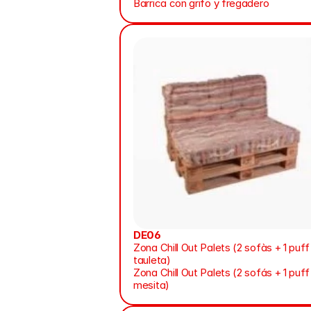
Barrica con grifo y fregadero
DE06
Zona Chill Out Palets (2 sofàs + 1 puff +
tauleta)
Zona Chill Out Palets (2 sofás + 1 puff +
mesita)