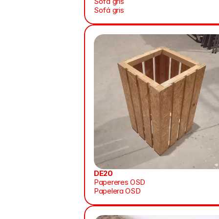
Sofà gris
Sofá gris
DE20
Papereres OSD
Papelera OSD