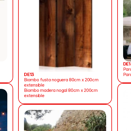
DE1
Para
DE13
Para
Biombo fusta noguera 80cm x 200cm 
extensible
Biombo madera nogal 80cm x 200cm 
extensible