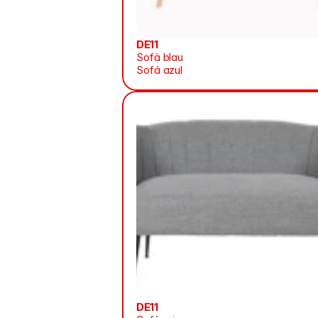
DE11
Sofà blau
Sofá azul
DE11