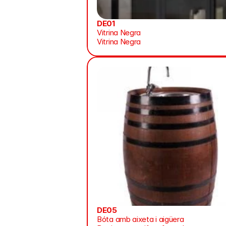
DE01
Vitrina Negra
Vitrina Negra
DE05
Bóta amb aixeta i aigüera