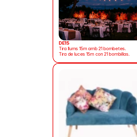
DE15
Tira llums 15m amb 21 bombetes.
Tira de luces 15m con 21 bombillas.