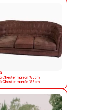
0
à Chester marron 185cm
á Chester marrón 185cm