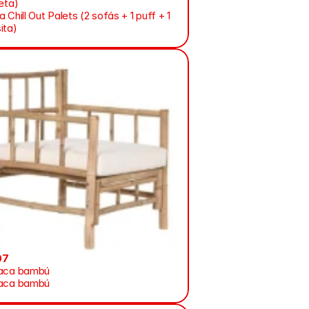
eta)
 Chill Out Palets (2 sofás + 1 puff + 1 
ita)
07
aca bambú
aca bambú