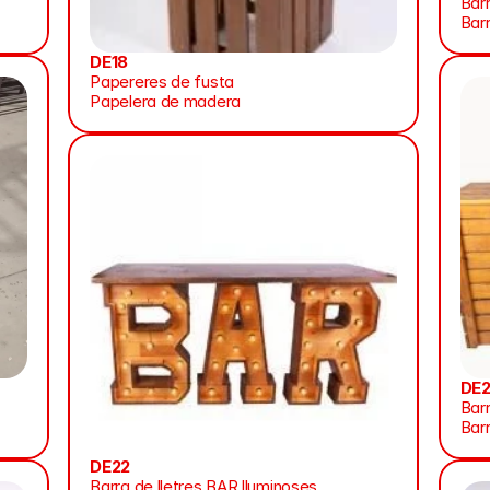
Barr
Bar
DE18
Papereres de fusta
Papelera de madera
DE
Bar
Bar
DE22
Barra de lletres BAR lluminoses