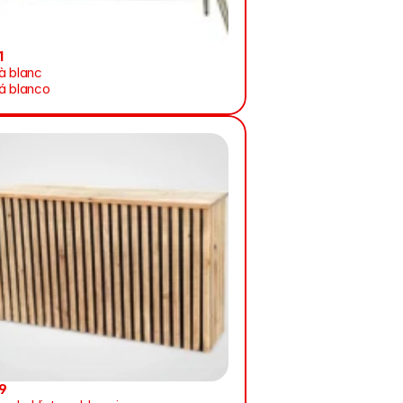
1
à blanc
á blanco
9