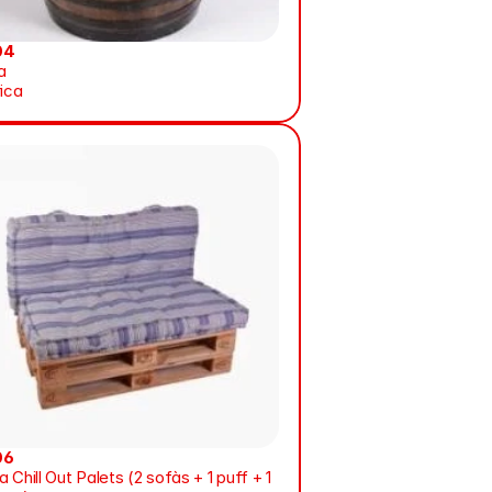
04
a
rica
06
 Chill Out Palets (2 sofàs + 1 puff + 1 